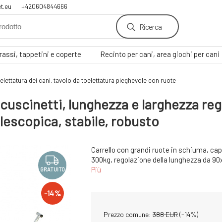
t.eu
+420604844666
Ricerca
assi, tappetini e coperte
Recinto per cani, area giochi per cani
elettatura dei cani, tavolo da toelettatura pieghevole con ruote
cuscinetti, lunghezza e larghezza rego
elescopica, stabile, robusto
Carrello con grandi ruote in schiuma, cap
300kg, regolazione della lunghezza da 90
Più
GRATUITO
-
14
%
Prezzo comune:
388
EUR
(-
14
%)