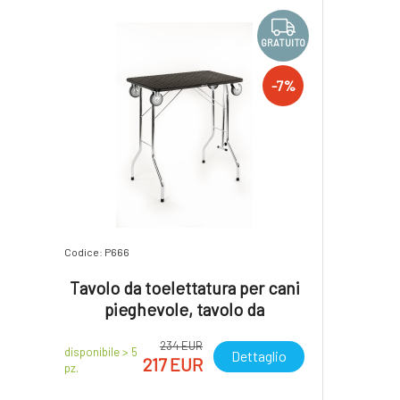
GRATUITO
-7%
Codice: P666
Tavolo da toelettatura per cani
pieghevole, tavolo da
toelettatura pieghevole, con
234 EUR
ruote a cuscinetti, superficie di
disponibile > 5
Dettaglio
217 EUR
pz.
lavoro 80*50cm