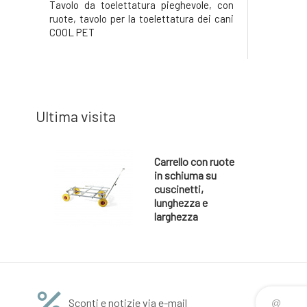
Tavolo da toelettatura pieghevole, con
ruote, tavolo per la toelettatura dei cani
COOL PET
Ultima visita
Carrello con ruote
in schiuma su
cuscinetti,
lunghezza e
larghezza
regolabili,
Explorer Maxi,
capacità di
carico del carrello
300kg, asta
telescopica,
Sconti e notizie via e-mail