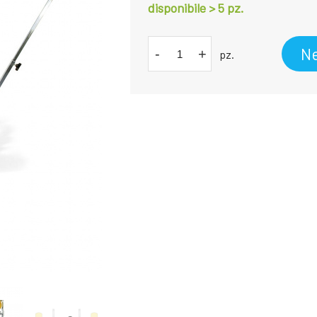
disponibile > 5
pz.
Ne
-
+
pz.