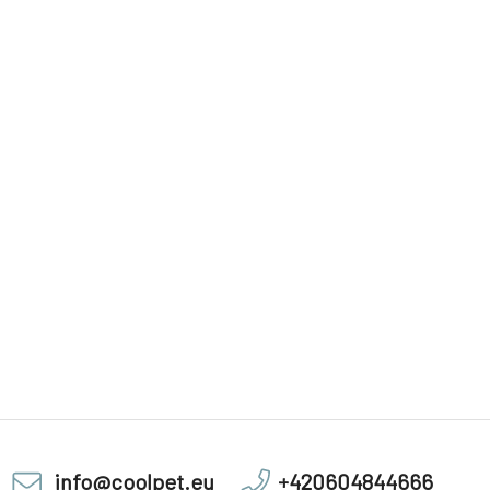
info@coolpet.eu
+420604844666