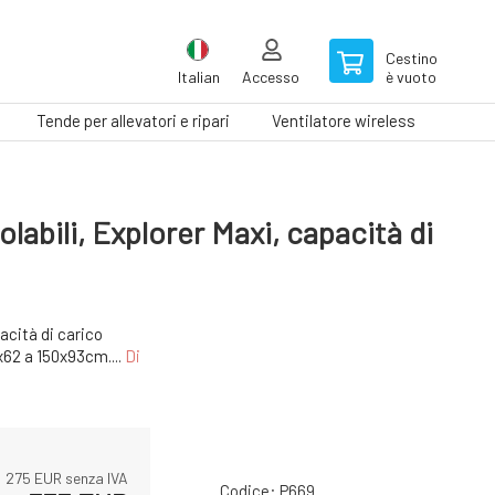
Cestino
Italian
Accesso
è vuoto
Tende per allevatori e ripari
Ventilatore wireless
Tapis
labili, Explorer Maxi, capacità di
acità di carico
x62 a 150x93cm....
Di
275
EUR senza IVA
Codice:
P669