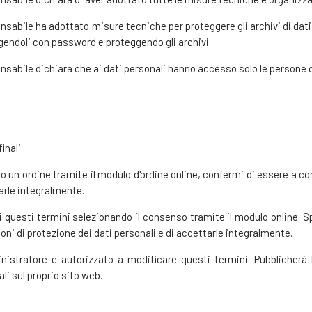
onsabile ha adottato misure tecniche per proteggere gli archivi di dati 
gendoli con password e proteggendo gli archivi
onsabile dichiara che ai dati personali hanno accesso solo le persone d
inali
o un ordine tramite il modulo d'ordine online, confermi di essere a co
arle integralmente.
i questi termini selezionando il consenso tramite il modulo online. 
oni di protezione dei dati personali e di accettarle integralmente.
nistratore è autorizzato a modificare questi termini. Pubblicherà l
li sul proprio sito web.