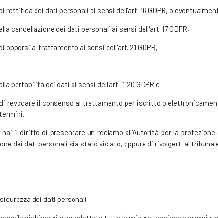
 di rettifica dei dati personali ai sensi dell'art. 16 GDPR, o eventualme
 alla cancellazione dei dati personali ai sensi dell'art. 17 GDPR,
 di opporsi al trattamento ai sensi dell'art. 21 GDPR,
alla portabilità dei dati ai sensi dell'art. ``` 20 GDPR e
 di revocare il consenso al trattamento per iscritto o elettronicamente 
termini.
, hai il diritto di presentare un reclamo all'Autorità per la protezione d
one dei dati personali sia stato violato, oppure di rivolgerti al tribunale
 sicurezza dei dati personali
onsabile dichiara di aver adottato tutte le misure tecniche e organizza