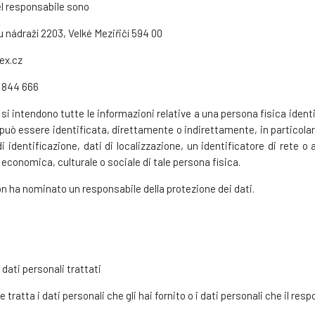
del responsabile sono
 nádraží 2203, Velké Meziřičí 594 00
ex.cz
 844 666
 si intendono tutte le informazioni relative a una persona fisica identi
può essere identificata, direttamente o indirettamente, in particola
identificazione, dati di localizzazione, un identificatore di rete o a 
 economica, culturale o sociale di tale persona fisica.
non ha nominato un responsabile della protezione dei dati.
 dati personali trattati
e tratta i dati personali che gli hai fornito o i dati personali che il re