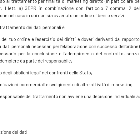
so al trattamento per finalità di marketing diretto (in particolare p
par. 1 lett. a) GDPR in combinazione con l'articolo 7 comma. 2 del
ione nel caso in cui non sia avvenuto un ordine di beni o servizi.
trattamento dei dati personali è
e del tuo ordine e l'esercizio dei diritti e doveri derivanti dal rappor
i dati personali necessari per l'elaborazione con successo dell'ordine (
cessario per la conclusione e l'adempimento del contratto, senza l
dempiere da parte del responsabile,
egli obblighi legali nei confronti dello Stato,
nicazioni commerciali e svolgimento di altre attività di marketing.
 responsabile del trattamento non avviene una decisione individuale 
zione dei dati