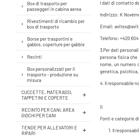
I dati di contatto 
Box di trasporto per
passeggeri in cabina aerea
Indirizzo: K Novému
Rivestimenti di ricambio per
Email: avitex@avit
box di trasporto
Telefono: +420 604
Borse per trasportini e
gabbie, coperture per gabbie
3.Per dati personali
Recinti
persona fisica che 
nome, un numero di 
Box personalizzati per il
genetica, psichica,
trasporto - produzione su
misura
4. Il responsabile 
CUCCETTE, MATERASSI,
TAPPETINI E COPERTE
II.
RECINTO PER CANI, AREA
GIOCHI PER CANI
Fonti e categorie di
TENDE PER ALLEVATORI E
Il responsabil
RIPARI