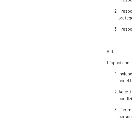
Il resp
proteg
Il resp
VIII.
Disposizioni f
Inviand
accett
Accett
condizi
L'ammi
persona