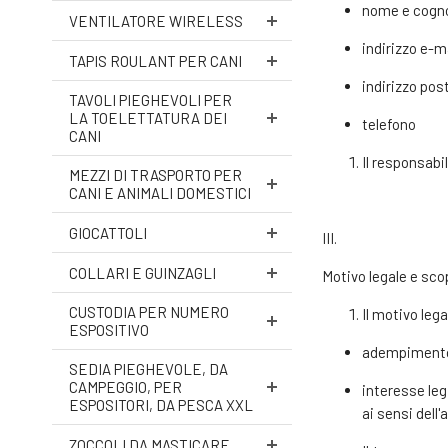
nome e cog
VENTILATORE WIRELESS
indirizzo e-m
TAPIS ROULANT PER CANI
indirizzo pos
TAVOLI PIEGHEVOLI PER
LA TOELETTATURA DEI
telefono
CANI
Il responsabil
MEZZI DI TRASPORTO PER
CANI E ANIMALI DOMESTICI
GIOCATTOLI
III.
COLLARI E GUINZAGLI
Motivo legale e sco
CUSTODIA PER NUMERO
Il motivo lega
ESPOSITIVO
adempimento di
SEDIA PIEGHEVOLE, DA
CAMPEGGIO, PER
interesse leg
ESPOSITORI, DA PESCA XXL
ai sensi dell'a
ZOCCOLI DA MASTICARE