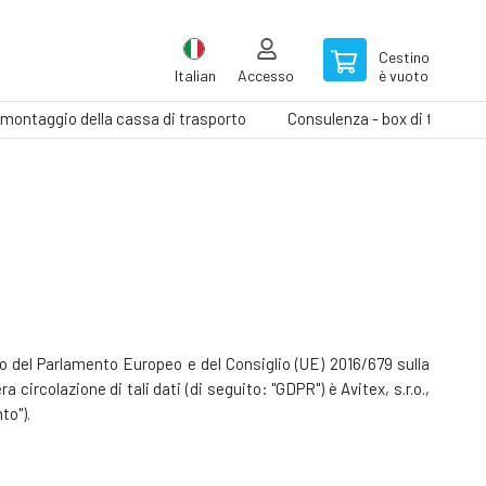
Cestino
Italian
Accesso
è vuoto
il montaggio della cassa di trasporto
Consulenza - box di traspor
nto del Parlamento Europeo e del Consiglio (UE) 2016/679 sulla
 circolazione di tali dati (di seguito: "GDPR") è Avitex, s.r.o.,
to").