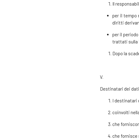
Il responsabi
per il tempo 
diritti deriva
per il period
trattati sull
Dopo la scade
V.
Destinatari dei dati
I destinatari
coinvolti nel
che forniscono
che fornisce 