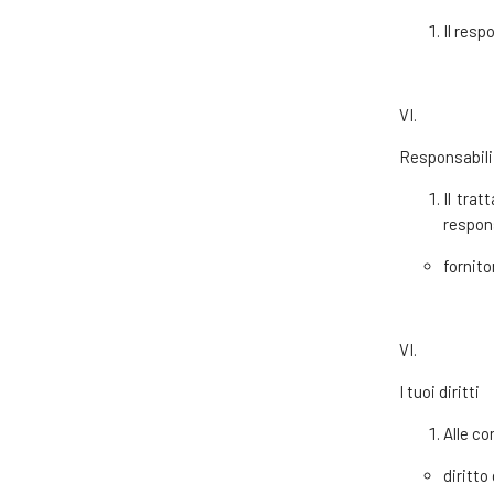
Il resp
VI.
Responsabili 
Il trat
respon
fornito
VI.
I tuoi diritti
Alle co
diritto