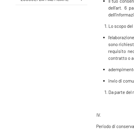
Il tuo consen
dell'art. 6 
dell'informaz
Lo scopo del 
l'elaborazion
sono richiest
requisito ne
contratto o a
adempimento d
invio di comu
Da parte del
IV.
Periodo di conserva