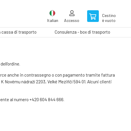
Cestino
Italian
Accesso
è vuoto
a cassa di trasporto
Consulenza - box di trasporto
ell'ordine.
 merce anche in contrassegno o con pagamento tramite fattura
., K Novému nádraží 2203, Velké Meziříčí 594 01. Alcuni clienti
ente al numero +420 604 844 666.