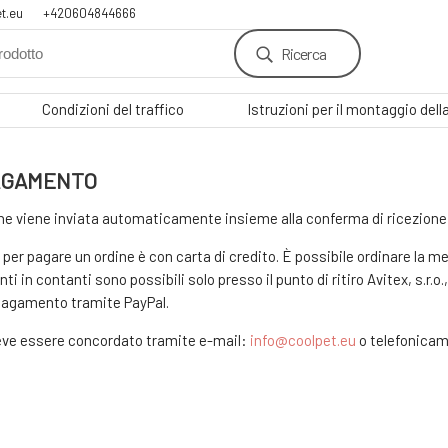
t.eu
+420604844666
Ricerca
Condizioni del traffico
Istruzioni per il montaggio dell
PAGAMENTO
dine viene inviata automaticamente insieme alla conferma di ricezione d
per pagare un ordine è con carta di credito. È possibile ordinare la
i in contanti sono possibili solo presso il punto di ritiro Avitex, s.r.o
 pagamento tramite PayPal.
 deve essere concordato tramite e-mail:
info@coolpet.eu
o telefonicam