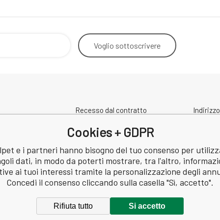
Voglio
sottoscrivere
Recesso dal contratto
Indirizzo
Contatto
spedizi
Cookies + GDPR
Condizioni di protezione dei dati
a
personali
pet e i partneri hanno bisogno del tuo consenso per utilizz
Revisione
ngoli dati, in modo da poterti mostrare, tra l'altro, informazi
: 60745291
tive ai tuoi interessi tramite la personalizzazione degli ann
60745291
Concedi il consenso cliccando sulla casella "Sì, accetto".
Rifiuta tutto
Si accetto