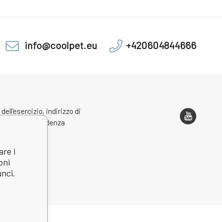
info@coolpet.eu
+420604844666
 dell'esercizio, indirizzo di
one e corrispondenza
are i
oni
unci.