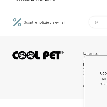
Sconti e notizie via e-mail
Avitex,s.r.o.
Rybná 716/24
11000 Praha 1
Česká Republik
Cool
Numero di
si
identificazione
rela
Partita IVA: CZ