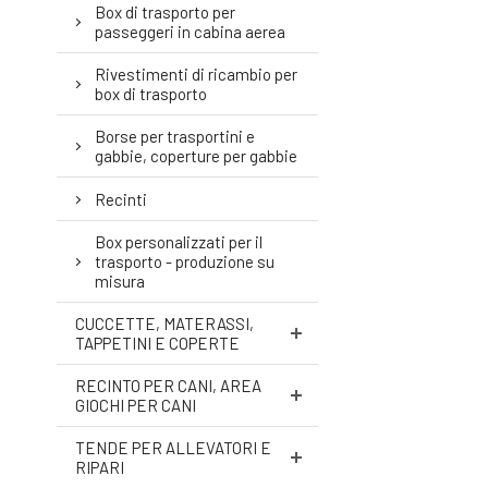
Box di trasporto per
passeggeri in cabina aerea
Rivestimenti di ricambio per
box di trasporto
Borse per trasportini e
gabbie, coperture per gabbie
Recinti
Box personalizzati per il
trasporto - produzione su
misura
CUCCETTE, MATERASSI,
TAPPETINI E COPERTE
RECINTO PER CANI, AREA
GIOCHI PER CANI
TENDE PER ALLEVATORI E
RIPARI