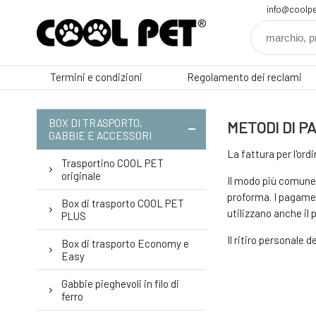
info@coolpe
Termini e condizioni
Regolamento dei reclami
BOX DI TRASPORTO,
METODI DI 
GABBIE E ACCESSORI
La fattura per l'or
Trasportino COOL PET
originale
Il modo più comune 
proforma. I pagament
Box di trasporto COOL PET
utilizzano anche il
PLUS
Il ritiro personale
Box di trasporto Economy e
Easy
Gabbie pieghevoli in filo di
ferro