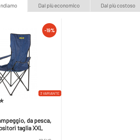
andiamo
Dal più economico
Dal più costoso
-19%
3 VARIANTE
ampeggio, da pesca,
sitori taglia XXL