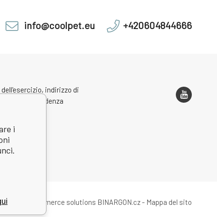
info@coolpet.eu
+420604844666
 dell'esercizio, indirizzo di
one e corrispondenza
are i
oni
unci.
qui
Ecommerce solutions
BINARGON.cz
-
Mappa del sito