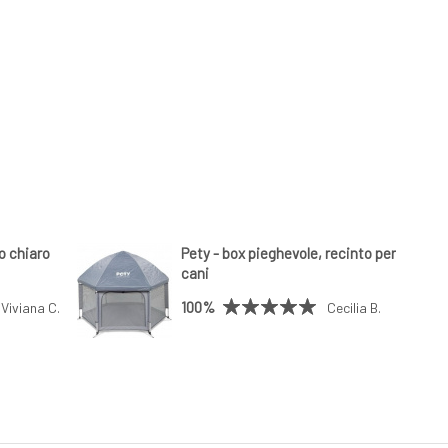
io chiaro
Pety - box pieghevole, recinto per
cani
100%
Viviana C.
Cecilia B.