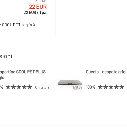
27 EUR
22 EUR
22
EUR
/
1
pz.
e COOL PET taglia XL
sioni
sportino COOL PET PLUS -
Cuccia - ecopelle grig
gio
0%
100%
Chiara B.