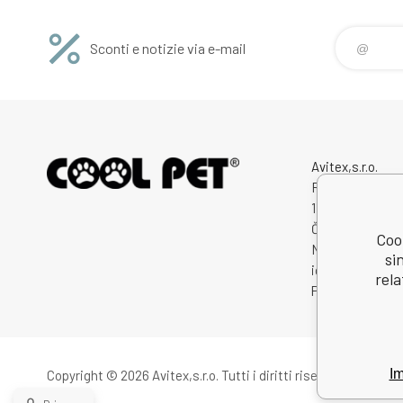
Sconti e notizie via e-mail
Avitex,s.r.o.
Rybná 716/24
11000 Praha 1
Česká Republik
Cool
Numero di
si
identificazione
rela
Partita IVA: CZ
Im
Copyright © 2026 Avitex,s.r.o.
Tutti i diritti riservati.