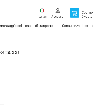
Cestino
Italian
Accesso
è vuoto
il montaggio della cassa di trasporto
Consulenza - box di traspor
ESCA XXL