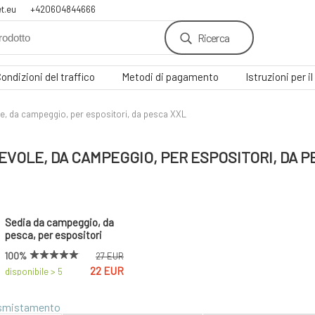
t.eu
+420604844666
Ricerca
ondizioni del traffico
Metodi di pagamento
Istruzioni per 
e, da campeggio, per espositori, da pesca XXL
EVOLE, DA CAMPEGGIO, PER ESPOSITORI, DA P
Sedia da campeggio, da
pesca, per espositori
taglia XXL
100%
27 EUR
22 EUR
disponibile > 5
pz.
 smistamento