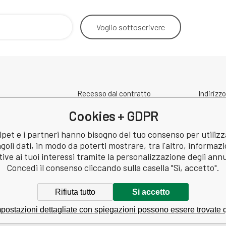
Voglio
sottoscrivere
Recesso dal contratto
Indirizzo
Contatto
spedizi
Cookies + GDPR
Condizioni di protezione dei dati
a
personali
pet e i partneri hanno bisogno del tuo consenso per utilizz
Revisione
ngoli dati, in modo da poterti mostrare, tra l'altro, informazi
: 60745291
tive ai tuoi interessi tramite la personalizzazione degli ann
60745291
Concedi il consenso cliccando sulla casella "Sì, accetto".
Rifiuta tutto
Si accetto
postazioni dettagliate con spiegazioni possono essere trovate 