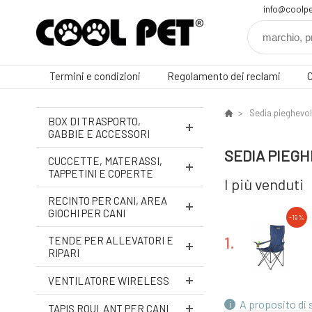
info@coolpe
Termini e condizioni
Regolamento dei reclami
C
Sedia pieghevol
BOX DI TRASPORTO,
GABBIE E ACCESSORI
SEDIA PIEGH
CUCCETTE, MATERASSI,
TAPPETINI E COPERTE
I più venduti
RECINTO PER CANI, AREA
GIOCHI PER CANI
-19%
1.
TENDE PER ALLEVATORI E
RIPARI
VENTILATORE WIRELESS
A proposito di
TAPIS ROULANT PER CANI