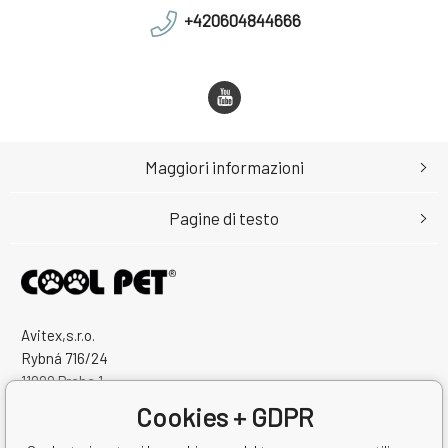
+420604844666
Maggiori informazioni
Pagine di testo
Avitex,s.r.o.
Rybná 716/24
11000 Praha 1
Česká Republika
Cookies + GDPR
Numero di identificazione: 60745291