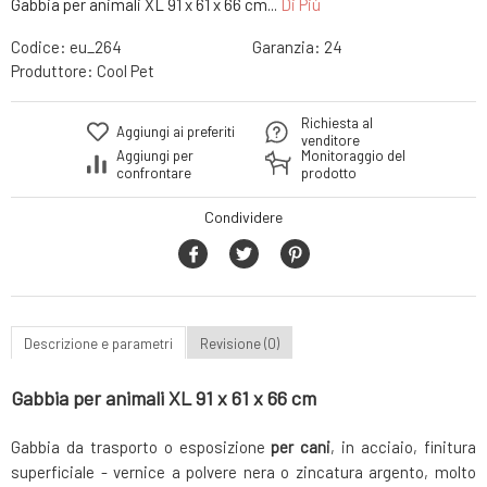
Gabbia per animali XL 91 x 61 x 66 cm...
Di Più
Codice:
eu_264
Garanzia:
24
Produttore:
Cool Pet
Richiesta al
Aggiungi ai preferiti
venditore
Aggiungi per
Monitoraggio del
confrontare
prodotto
Condividere
Descrizione e parametri
Revisione (0)
Gabbia per animali XL 91 x 61 x 66 cm
Gabbia da trasporto o esposizione
per
cani
, in acciaio, finitura
superficiale - vernice a polvere nera o zincatura argento, molto