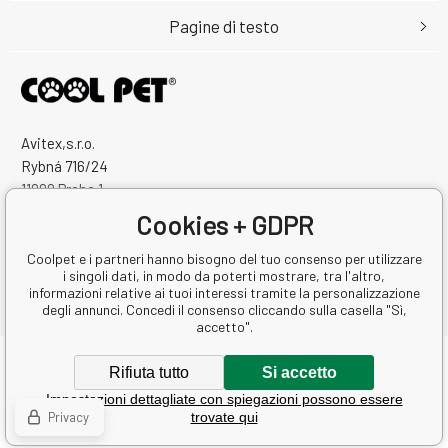
Pagine di testo
Avitex,s.r.o.
Rybná 716/24
11000 Praha 1
Česká Republika
Cookies + GDPR
Numero di identificazione: 60745291
Partita IVA: CZ60745291
Coolpet e i partneri hanno bisogno del tuo consenso per utilizzare
i singoli dati, in modo da poterti mostrare, tra l'altro,
informazioni relative ai tuoi interessi tramite la personalizzazione
degli annunci. Concedi il consenso cliccando sulla casella "Sì,
accetto".
Copyright © 2026 Avitex,s.r.o.
Rifiuta tutto
Si accetto
Tutti i diritti riservati.
Impostazioni dettagliate con spiegazioni possono essere
Ecommerce solutions
BINARGON.cz
-
Mappa del sito
Privacy
trovate qui