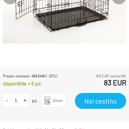
Prezzo comune:
123
EUR
(-
33
%)
69
EUR senza IVA
83
EUR
disponibile > 5
pz.
-
+
Nel cestino
pz.
Essox