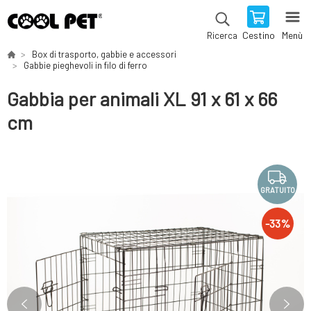
Cestino
Menù
Ricerca
Box di trasporto, gabbie e accessori
Gabbie pieghevoli in filo di ferro
Gabbia per animali XL 91 x 61 x 66
cm
GRATUITO
-
33
%