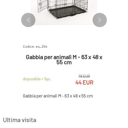
Codice: eu_254
Codice: eu_
5 x 33 x
Gabbia per animali M - 63 x 48 x
Gabbia
55 cm
EUR
79 EUR
disponibile > 5
pz.
disponibile 
EUR
44 EUR
0,5 cm
Gabbia per animali M - 63 x 48 x 55 cm
Gabbia per
Ultima visita