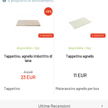
A proposito di smistamento
-26%
5 VARIANTE
9 VARIANTE
disponibile > 5
pz.
disponibile > 5
pz.
Tappetino, agnello imbottito di
Tappetino agnello
lana
31 EUR
11 EUR
23 EUR
Tappetino
Materassino agnello per box
Ultime Recensioni