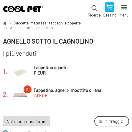
Cestino
Menù
Ricerca
Cuccette, materassi, tappetini e coperte
Agnello sotto il cagnolino
AGNELLO SOTTO IL CAGNOLINO
I più venduti
Tappetino agnello
1.
11 EUR
Tappetino, agnello imbottito di lana
-26%
2.
23 EUR
filtraggio