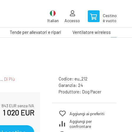
Cestino
Italian
Accesso
è vuoto
Tende per allevatori e ripari
Ventilatore wireless
Tapis
Codice:
eu_212
...
Di Più
Garanzia:
24
Produttore:
Dog Pacer
843
EUR senza IVA
1 020
EUR
Aggiungi ai preferiti
Aggiungi per
confrontare