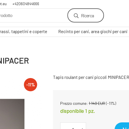
t.eu
+420604844666
Ricerca
assi, tappetini e coperte
Recinto per cani, area giochi per cani
MINIPACER
Tapis roulant per cani piccoli MINIPACER
-
11
%
Prezzo comune:
1 140
EUR
(-
11
%)
disponibile 1
pz.