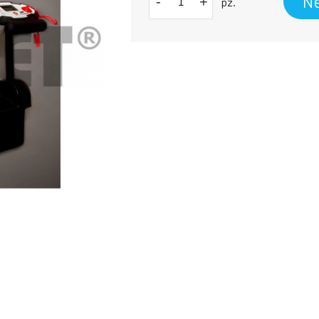
Ne
-
+
pz.