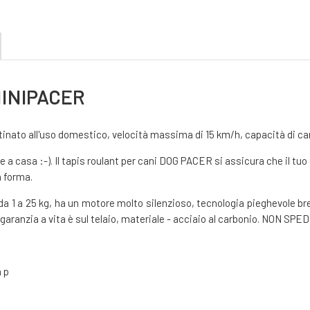
 MINIPACER
stinato all'uso domestico, velocità massima di 15 km/h, capacità di car
a casa :-). Il tapis roulant per cani DOG PACER si assicura che il tuo
n forma.
o da 1 a 25 kg, ha un motore molto silenzioso, tecnologia pieghevole b
, la garanzia a vita è sul telaio, materiale - acciaio al carbonio. 
m p