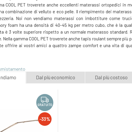
ma COOL PET troverete anche eccellenti materassi ortopedici in m
na combinazione di velluto e eco pelle. Il riempimento dei materas
zeria. Noi non vendiamo materassi con imbottiture come trucioli, r
y foam ha una densità di 40-45 kg per metro cubo, che è la qualità
rata è 3 volte superiore rispetto a un normale materasso standard
nte. Nella gamma COOL PET troverete anche tapis roulant sempre più p
ete offrire ai vostri amici a quattro zampe comfort e una vita di qua
 smistamento
andiamo
Dal più economico
Dal più costoso
GRATUITO
-33%