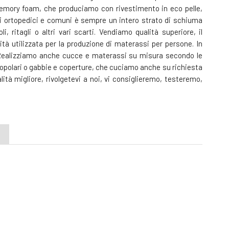
emory foam, che produciamo con rivestimento in eco pelle,
si ortopedici e comuni è sempre un intero strato di schiuma
itagli o altri vari scarti. Vendiamo qualità superiore, il
 utilizzata per la produzione di materassi per persone. In
. Realizziamo anche cucce e materassi su misura secondo le
opolari o gabbie e coperture, che cuciamo anche su richiesta
lità migliore, rivolgetevi a noi, vi consiglieremo, testeremo,