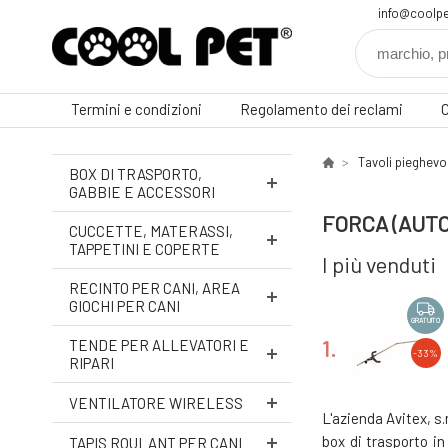
info@coolpe
Termini e condizioni
Regolamento dei reclami
C
Tavoli pieghevol
BOX DI TRASPORTO,
GABBIE E ACCESSORI
FORCA (AUT
CUCCETTE, MATERASSI,
TAPPETINI E COPERTE
I più venduti
RECINTO PER CANI, AREA
GIOCHI PER CANI
GRATUITO
1.
TENDE PER ALLEVATORI E
-33%
RIPARI
VENTILATORE WIRELESS
L'azienda Avitex, s.
box di trasporto i
TAPIS ROULANT PER CANI