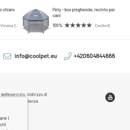
io chiaro
Pety - box pieghevole, recinto per
cani
100%
Viviana C.
Cecilia B.
info@coolpet.eu
+420604844666
 dell'esercizio, indirizzo di
one e corrispondenza
are i
oni