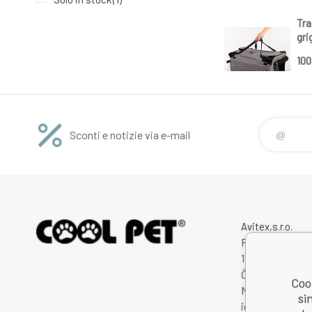
Tra
gri
10
Sconti e notizie via e-mail
Avitex,s.r.o.
Rybná 716/24
11000 Praha 1
Česká Republik
Cool
Numero di
si
identificazione