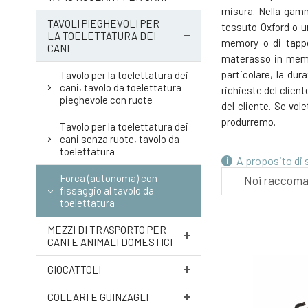
misura. Nella gam
TAVOLI PIEGHEVOLI PER
tessuto Oxford o u
LA TOELETTATURA DEI
memory o di tappez
CANI
materasso in memor
particolare, la du
Tavolo per la toelettatura dei
cani, tavolo da toelettatura
richieste del clie
pieghevole con ruote
del cliente. Se vol
produrremo.
Tavolo per la toelettatura dei
cani senza ruote, tavolo da
toelettatura
A proposito di
Forca (autonoma) con
Noi raccom
fissaggio al tavolo da
toelettatura
MEZZI DI TRASPORTO PER
CANI E ANIMALI DOMESTICI
GIOCATTOLI
COLLARI E GUINZAGLI