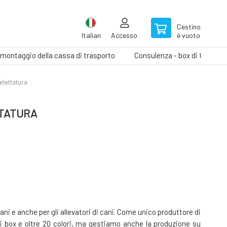
Cestino
Italian
Accesso
è vuoto
il montaggio della cassa di trasporto
Consulenza - box di traspor
elettatura
TTATURA
ni e anche per gli allevatori di cani. Come unico produttore di
di box e oltre 20 colori, ma gestiamo anche la produzione su