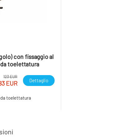
golo) con fissaggio al
 da toelettatura
123 EUR
Dettaglio
83 EUR
 da toelettatura
sioni