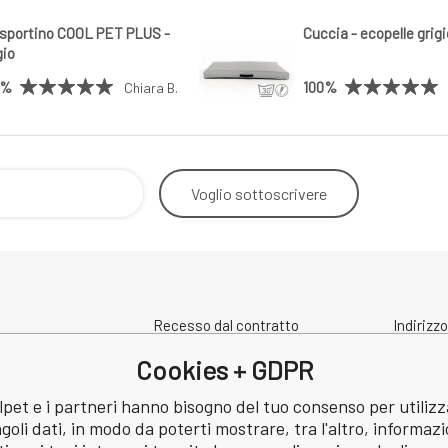
sportino COOL PET PLUS -
Cuccia - ecopelle grig
gio
0%
100%
Chiara B.
Voglio
sottoscrivere
Recesso dal contratto
Indirizzo
Contatto
spedizi
Cookies + GDPR
Condizioni di protezione dei dati
a
personali
pet e i partneri hanno bisogno del tuo consenso per utilizz
Revisione
ngoli dati, in modo da poterti mostrare, tra l'altro, informazi
: 60745291