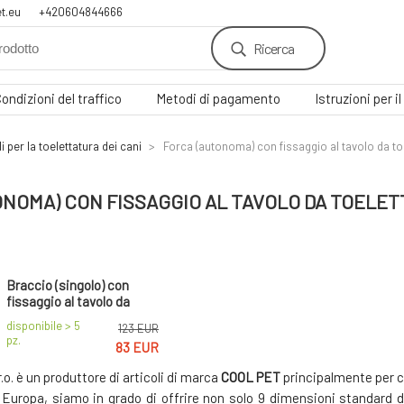
t.eu
+420604844666
Ricerca
ondizioni del traffico
Metodi di pagamento
Istruzioni per 
i per la toelettatura dei cani
Forca (autonoma) con fissaggio al tavolo da to
ONOMA) CON FISSAGGIO AL TAVOLO DA TOELE
Braccio (singolo) con
fissaggio al tavolo da
toelettatura
disponibile > 5
123 EUR
pz.
83 EUR
r.o. è un produttore di articoli di marca
COOL PET
principalmente per ca
n Europa, siamo in grado di offrire non solo 9 dimensioni standard 