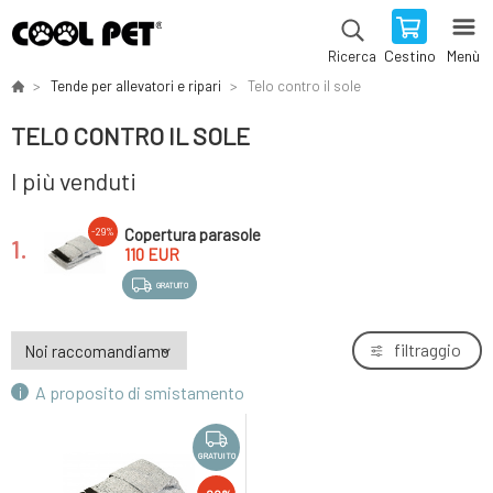
Cestino
Menù
Ricerca
Tende per allevatori e ripari
Telo contro il sole
TELO CONTRO IL SOLE
I più venduti
Copertura parasole
-29%
1.
110 EUR
GRATUITO
filtraggio
A proposito di smistamento
GRATUITO