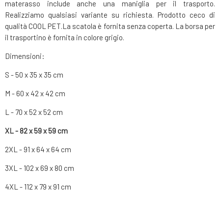
materasso include anche una maniglia per il trasporto.
Realizziamo qualsiasi variante su richiesta. Prodotto ceco di
qualità COOL PET.La scatola è fornita senza coperta. La borsa per
il trasportino è fornita in colore grigio.
Dimensioni:
S - 50 x 35 x 35 cm
M - 60 x 42 x 42 cm
L - 70 x 52 x 52 cm
XL - 82 x 59 x 59 cm
2XL - 91 x 64 x 64 cm
3XL - 102 x 69 x 80 cm
4XL - 112 x 79 x 91 cm