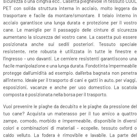
sicurezza o una cinghia ecc.. Casetta pieghevole in tessuto COOL
PET con solida struttura interna in acciaio, molto leggera da
trasportare e facile da montare/smontare. Il telaio interno in
acciaio garantisce una lunga durata e protezione per il vostro
cane. Le maniglie per il passaggio delle cinture di sicurezza
aumentano la sicurezza del vostro cane. La casetta può essere
posizionata anche sui sedili posteriori. Tessuto speciale
resistente, rete robusta è utilizzata in tutte le finestre e
l'ingresso - uno davanti. Le cerniere resistenti garantiscono una
facile manipolazione e una lunga durata. Fondotinta impermeabile
protegge dall'umidità ad esempio. dall'erba bagnata non penetra
all'interno. Ideale per il trasporto di cani e gatti in auto, per viaggi,
esposizioni, vacanze e anche per uso domestico. La scatola
composta è posizionata nella borsa per il trasporto.
Vuoi prevenire le piaghe da decubito e le piaghe da pressione del
tuo cane? Acquista un materasso per il tuo amico a quattro
zampe, comodo, morbido e impermeabile, disponibile in diversi
colori e combinazioni di materiali - ecopelle, tessuto oxford o
caldo velluto. La fodera è rimovibile e lavabile. La parte del