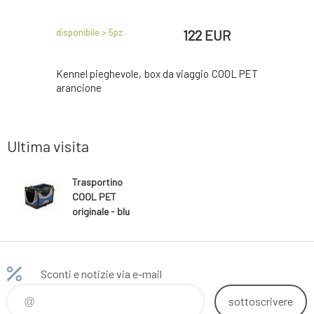
EUR
122 EUR
disponibile > 5
pz.
disponibile 
EUR
ennel COOL
Kennel pieghevole, box da viaggio COOL PET
Kennel pi
arancione
Ultima visita
Trasportino
COOL PET
originale - blu
scuro
Sconti e notizie via e-mail
sottoscrivere