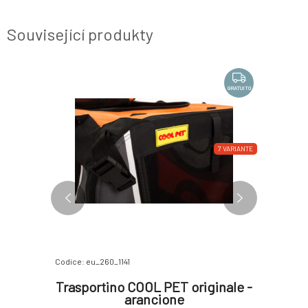
Související produkty
GRATUITO
GRATUITO
-2%
7 VARIANTE
7 VARIANTE
100%
Codice: eu_260_1141
Codice: P10
ginale -
Trasportino COOL PET originale -
Traspor
arancione