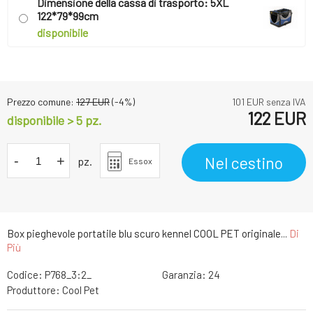
Dimensione della cassa di trasporto: 5XL
122*79*99cm
disponibile
Prezzo comune:
127
EUR
(-
4
%)
101
EUR senza IVA
122
EUR
disponibile > 5 pz.
-
+
Nel cestino
pz.
Essox
Box pieghevole portatile blu scuro kennel COOL PET originale...
Di
Più
Codice:
P768_3:2_
Garanzia:
24
Produttore:
Cool Pet