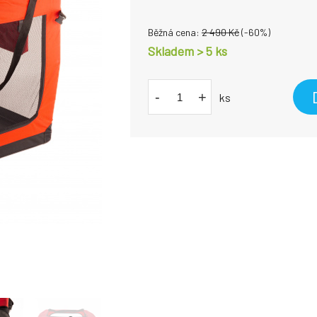
Běžná cena:
2 490
Kč
(-
60
%)
Skladem > 5 ks
-
+
ks