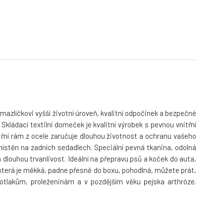
zlíčkovi vyšší životní úroveň, kvalitní odpočinek a bezpečné
kládací textilní domeček je kvalitní výrobek s pevnou vnitřní
itřní rám z ocele zaručuje dlouhou životnost a ochranu vašeho
ístěn na zadních sedadlech. Speciální pevná tkanina, odolná
 dlouhou trvanlivost. Ideální na přepravu psů a koček do auta,
 která je měkká, padne přesně do boxu, pohodlná, můžete prát,
 otlakům, proleženinám a v pozdějším věku pejska arthróze.