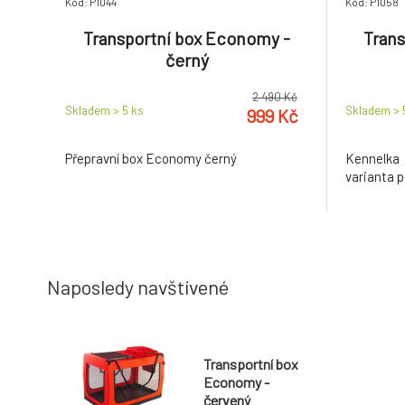
Kód: P1044
Kód: P1058
Transportní box Economy -
Trans
černý
2 490 Kč
Skladem > 5
ks
Skladem >
999 Kč
Přepravní box Economy černý
Kennelka
varianta p
Naposledy navštívené
Transportní box
Economy -
červený