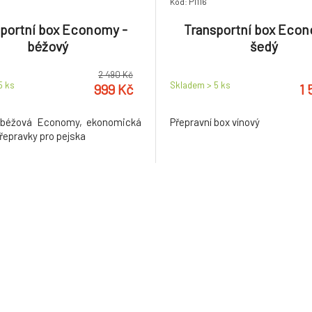
Kód: P1116
portní box Economy -
Transportní box Econ
béžový
šedý
2 490 Kč
 5
ks
Skladem > 5
ks
999 Kč
1 
 béžová Economy, ekonomická
Přepravní box vínový
řepravky pro pejska