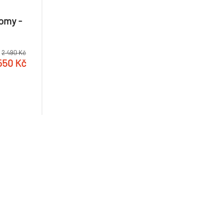
omy -
2 490 Kč
550 Kč