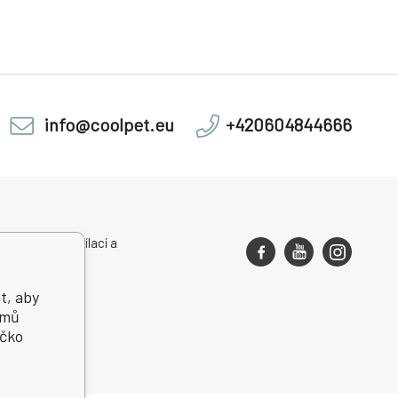
info@coolpet.eu
+420604844666
rovozovny, zasílací a
ndenční adresa
t, aby
jmů
íčko