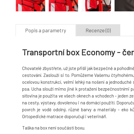
Popis a parametry
Recenze (0)
Transportní box Economy - če
Chovatelé zbystřete, už jste přišli jak bezpečně a pohod
cestování. Zaslouží si to. Pomůžeme Vašemu čtyřnohému pří
ocelovou konstrukcí, velmi lehký na nošení a jednoduché s
psa. Ucha slouží mimo jiné k protažení bezpečnostními 
síťovina je použita ve všech oknech a vchodech - jeden ze 
na cesty, výstavy, dovolenou i na domácí použití. Doporuč
povrch je vodě odolný, různé barvy a materiály - eko k
Ortopedické matrace doporučují i veterináři.
Taška na box není součástí boxu.