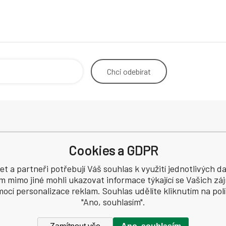
Chci
odebírat
Odstoupení od smlouvy
Adresa p
Cookies a GDPR
Kontakt
korespo
Podmínky ochrany osobních údajů
et a partneři potřebují Váš souhlas k využití jednotlivých da
a
Recenze
m mimo jiné mohli ukazovat informace týkající se Vašich zá
ocí personalizace reklam. Souhlas udělíte kliknutím na pol
91
"Ano, souhlasím".