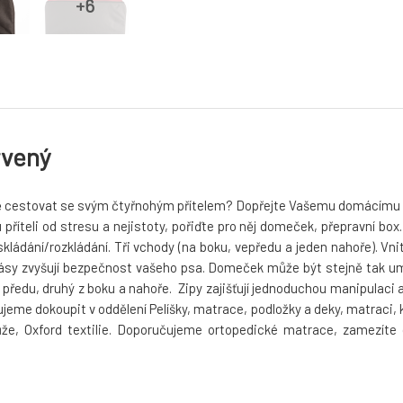
rvený
lně cestovat se svým čtyřnohým přítelem? Dopřejte Vašemu domácímu ma
teli od stresu a nejistoty, pořiďte pro něj domeček, přepravní box. S
kládání/rozkládání. Tři vchody (na boku, vepředu a jeden nahoře). Vn
pásy zvyšují bezpečnost vašeho psa. Domeček může být stejně tak um
předu, druhý z boku a nahoře. Zipy zajišťují jednoduchou manipulaci a
ujeme dokoupit v oddělení Pelíšky, matrace, podložky a deky, matraci,
ůže, Oxford textilie. Doporučujeme ortopedické matrace, zamezíte