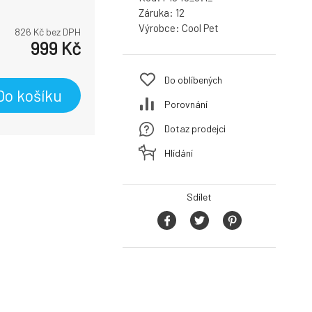
Záruka:
12
Výrobce:
Cool Pet
826
Kč bez DPH
999
Kč
Do oblíbených
Do košíku
Porovnání
Dotaz prodejci
Hlídání
Sdílet