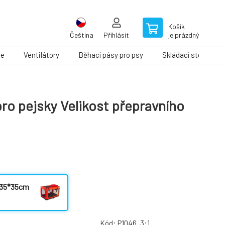
Košík
Čeština
Přihlásit
je prázdný
le
Ventilátory
Běhací pásy pro psy
Skládací stoly na ú
ro pejsky Velikost přepravního
0*35*35cm
Kód:
P1046_3:1_