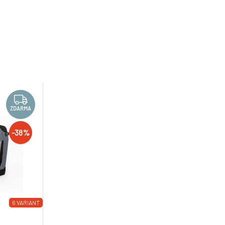
ZDARMA
-38%
6 VARIANT