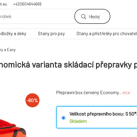
t.eu
+420604844666
Hledej
odložky a deky
Stany pro psy
Stany a přístřešky pro chovate
my a Easy
mická varianta skládací přepravky p
Přepravní box červený Economy...
více
-
60
%
Velikost přepravního boxu: S 5
Skladem