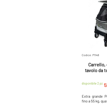
Codice: P1148
Carrello,
tavolo da t
regalo tap
disponibile 2
pz.
5
Extra grande Pe
fino a 55 kg, qua