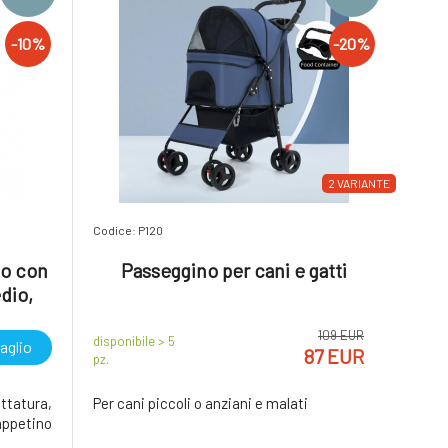
-10%
-20%
2 VARIANTE
Codice: P120
no con
Passeggino per cani e gatti
dio,
tavolo
109 EUR
disponibile > 5
aglio
87 EUR
pz.
ettatura,
Per cani piccoli o anziani e malati
ppetino