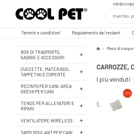
info@coolpe
Termini e condizioni
Regolamento dei reclami
C
Mezzi di traspo
BOX DI TRASPORTO,
GABBIE E ACCESSORI
CARROZZE, C
CUCCETTE, MATERASSI,
TAPPETINI E COPERTE
I più venduti
RECINTO PER CANI, AREA
GIOCHI PER CANI
-17%
1.
TENDE PER ALLEVATORI E
RIPARI
VENTILATORE WIRELESS
TAPIS ROULANT PER CANI