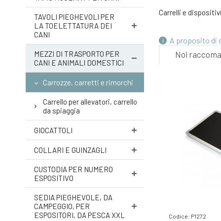
GRATUITO
4.
Carrelli e dispositi
TAVOLI PIEGHEVOLI PER
-11%
LA TOELETTATURA DEI
CANI
A proposito di
MEZZI DI TRASPORTO PER
Noi raccom
CANI E ANIMALI DOMESTICI
GRATUITO
7.
-9%
Carrozze, carretti e rimorchi
Carrello per allevatori, carrello
da spiaggia
GIOCATTOLI
COLLARI E GUINZAGLI
CUSTODIA PER NUMERO
ESPOSITIVO
SEDIA PIEGHEVOLE, DA
CAMPEGGIO, PER
ESPOSITORI, DA PESCA XXL
Codice: P1272