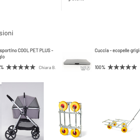
sioni
sportino COOL PET PLUS -
Cuccia - ecopelle grig
gio
0%
100%
Chiara B.