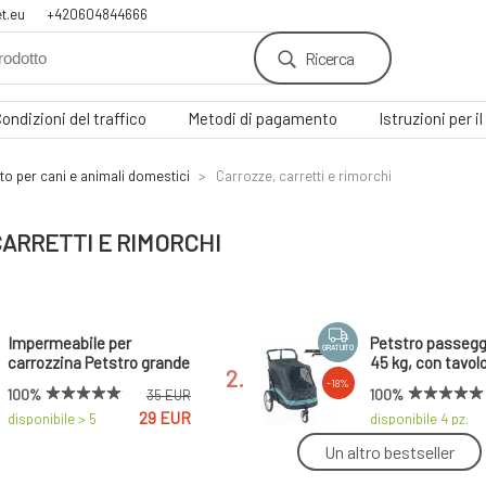
t.eu
+420604844666
Ricerca
ondizioni del traffico
Metodi di pagamento
Istruzioni per 
rto per cani e animali domestici
Carrozze, carretti e rimorchi
ARRETTI E RIMORCHI
Impermeabile per
Petstro passeggi
GRATUITO
carrozzina Petstro grande
45 kg, con tavol
2.
e extra grande
regolabile, color
-18%
100%
100%
35 EUR
nero/turchese +
29 EUR
disponibile > 5
disponibile 4
pz.
tappetino gratui
pz.
Un altro bestseller
Carrello, carrozzina
Carrello Petstro,