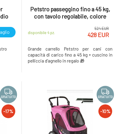
r
Petstro passeggino fino a 45 kg,
edio
con tavolo regolabile, colore
nero/turchese + tappetino
524 EUR
gratuito
aglio
disponibile 4
pz.
428 EUR
stro
Grande carrello Petstro per cani con
capacità di carico fino a 45 kg + cuscino in
pelliccia d'agnello in regalo 🎁
GRATUITO
GRATUITO
-17%
-10%