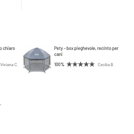
io chiaro
Pety - box pieghevole, recinto per
cani
100%
Viviana C.
Cecilia B.