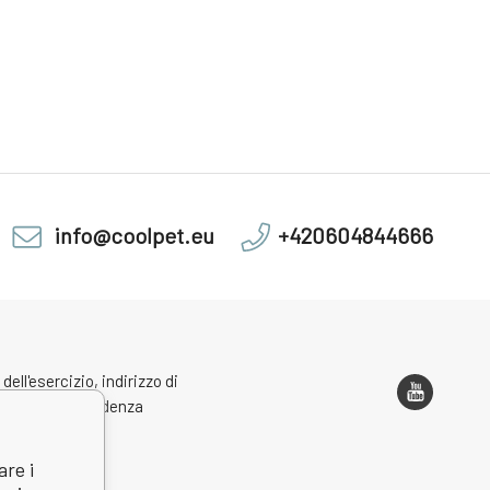
info@coolpet.eu
+420604844666
 dell'esercizio, indirizzo di
one e corrispondenza
are i