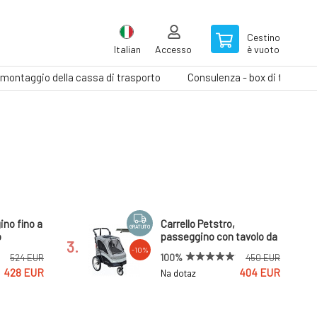
Cestino
Italian
Accesso
è vuoto
il montaggio della cassa di trasporto
Consulenza - box di traspor
no fino a
Carrello Petstro,
GRATUITO
o
passeggino con tavolo da
3.
e
toelettatura medio,
-10%
100%
524 EUR
450 EUR
colore viola/nero incluso
428 EUR
404 EUR
Na dotaz
to
tavolo da toelettatura
Copertura con tasche per