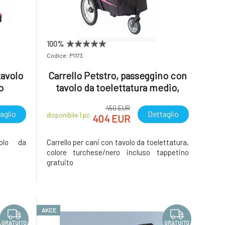
100%
Codice: P1173
tavolo
Carrello Petstro, passeggino con
o
tavolo da toelettatura medio,
colore rosa/nero incluso tavolo
450 EUR
da toelettatura
aglio
Dettaglio
disponibile 1
pz.
404 EUR
volo da
Carrello per cani con tavolo da toelettatura,
colore turchese/nero incluso tappetino
gratuito
AKCE
GRATUITO
GRATUITO