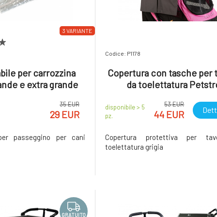
3 VARIANTE
Codice: P1178
ile per carrozzina
Copertura con tasche per 
ande e extra grande
da toelettatura Petstr
35 EUR
53 EUR
disponibile > 5
Dett
29 EUR
44 EUR
pz.
per passeggino per cani
Copertura protettiva per ta
toelettatura grigia
GRATUITO