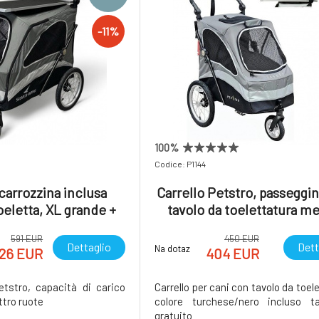
-11%
100%
Codice: P1144
 carrozzina inclusa
Carrello Petstro, passeggi
oeletta, XL grande +
tavolo da toelettatura me
petino pecora gratis
colore viola/nero incluso 
591 EUR
450 EUR
da toelettatura
Dettaglio
Dett
Na dotaz
26 EUR
404 EUR
tstro, capacità di carico
Carrello per cani con tavolo da toel
ttro ruote
colore turchese/nero incluso ta
gratuito