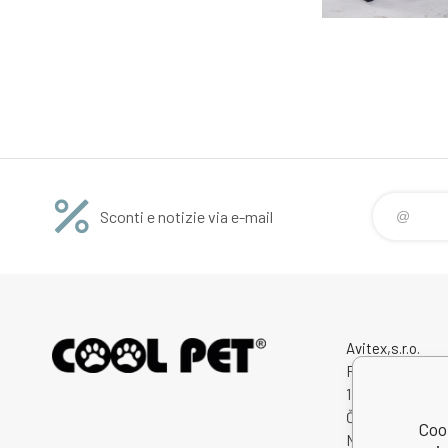
Sconti e notizie via e-mail
Avitex,s.r.o.
Rybná 716/24
11000 Praha 1
Česká Republik
Cool
Numero di