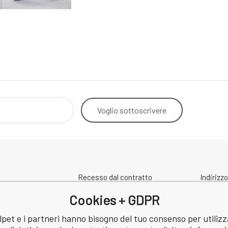
Voglio
sottoscrivere
Recesso dal contratto
Indirizzo
Contatto
spedizi
Cookies + GDPR
Condizioni di protezione dei dati
a
personali
pet e i partneri hanno bisogno del tuo consenso per utilizz
Revisione