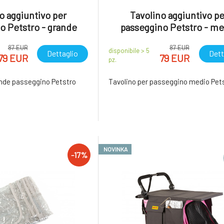
o aggiuntivo per
Tavolino aggiuntivo pe
o Petstro - grande
passeggino Petstro - m
87 EUR
87 EUR
disponibile > 5
Dettaglio
Dett
79 EUR
79 EUR
pz.
ande passeggino Petstro
Tavolino per passeggino medio Pet
NOVINKA
-17%