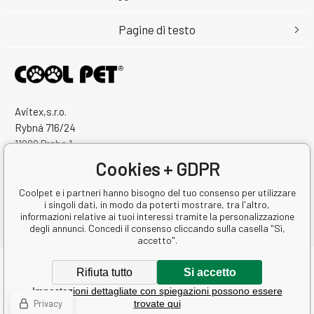
Pagine di testo
Avitex,s.r.o.
Rybná 716/24
11000 Praha 1
Česká Republika
Cookies + GDPR
Numero di identificazione: 60745291
Partita IVA: CZ60745291
Coolpet e i partneri hanno bisogno del tuo consenso per utilizzare
i singoli dati, in modo da poterti mostrare, tra l'altro,
informazioni relative ai tuoi interessi tramite la personalizzazione
degli annunci. Concedi il consenso cliccando sulla casella "Sì,
accetto".
Copyright © 2026 Avitex,s.r.o.
Rifiuta tutto
Si accetto
Tutti i diritti riservati.
Impostazioni dettagliate con spiegazioni possono essere
Ecommerce solutions
BINARGON.cz
-
Mappa del sito
Privacy
trovate qui