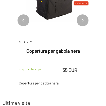
6 VARIANTE
6 VARIANTE
Codice: P1
Codice: P2
arrone
Copertura per gabbia nera
Cope
mpe
EUR
35 EUR
disponibile > 5
pz.
disponibile 
 gabbia
Copertura per gabbia nera
Copertura
viola
Ultima visita