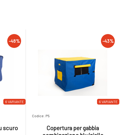
-48%
-43%
6 VARIANTE
6 VARIANTE
Codice: P5
u scuro
Copertura per gabbia