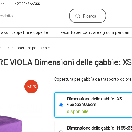
t.eu
+420604844666
Ricerca
assi, tappetini e coperte
Recinto per cani, area giochi per cani
e gabbie, coperture per gabbie
RE VIOLA Dimensioni delle gabbie: X
Copertura per gabbia da trasporto colore v
-
50
%
Dimensione delle gabbie: XS
45x33x40,5cm
disponibile
Dimensione delle gabbie: M 55x