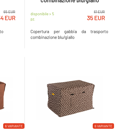
combinazione blu/giallo
65 EUR
61 EUR
disponibile > 5
34 EUR
35 EUR
pz.
to
Copertura per gabbia da trasporto
combinazione blu/giallo
6 VARIANTE
6 VARIANTE