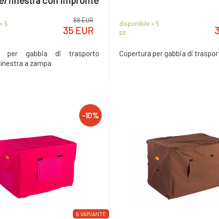
/finestra con impronte
di zampe
88 EUR
> 5
disponibile > 5
35 EUR
pz.
a per gabbia di trasporto
Copertura per gabbia di traspor
inestra a zampa
-10%
6 VARIANTE