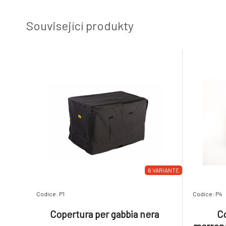
Související produkty
6 VARIANTE
Codice: P1
Codice: P4
Copertura per gabbia nera
Co