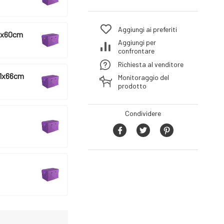
Aggiungi ai preferiti
53x60cm
Aggiungi per
confrontare
Richiesta al venditore
61x66cm
Monitoraggio del
prodotto
Condividere