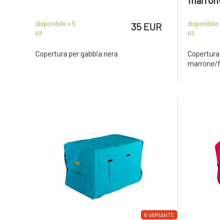
marrone
disponibile > 5
disponibile 
35 EUR
pz.
pz.
Copertura per gabbia nera
Copertur
marrone/f
6 VARIANTE