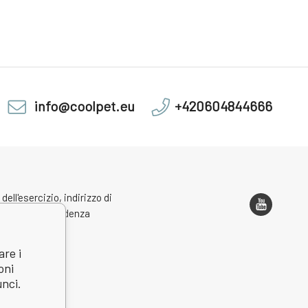
info@coolpet.eu
+420604844666
 dell'esercizio, indirizzo di
one e corrispondenza
are i
oni
unci.