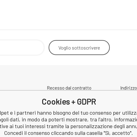
Voglio
sottoscrivere
Recesso dal contratto
Indirizzo
Contatto
spedizi
Cookies + GDPR
Condizioni di protezione dei dati
a
personali
pet e i partneri hanno bisogno del tuo consenso per utilizz
Revisione
ngoli dati, in modo da poterti mostrare, tra l'altro, informazi
: 60745291
tive ai tuoi interessi tramite la personalizzazione degli ann
60745291
Concedi il consenso cliccando sulla casella "Sì, accetto".