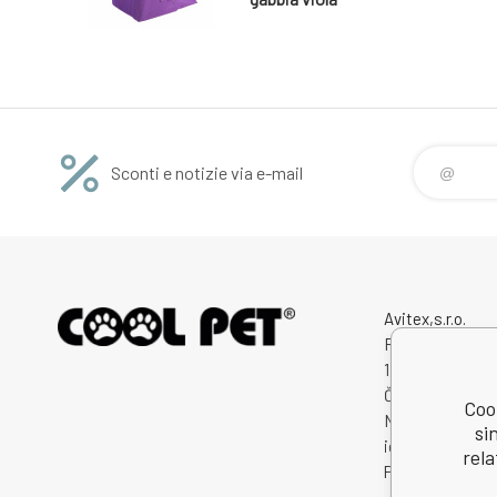
Sconti e notizie via e-mail
Avitex,s.r.o.
Rybná 716/24
11000 Praha 1
Česká Republik
Cool
Numero di
si
identificazione
rela
Partita IVA: CZ